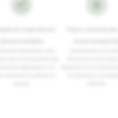
eils et inspirations
Votre commande,
personnalisées
toute simplicit
ciez de l’expertise de notre
Choisissez de comman
pour des accords parfaits, des
directement en boutique,
stions de dégustation ou la
téléphone ou via notre servi
on de paniers et coffrets sur
& Collect pour une flexibi
mesure.
optimale.