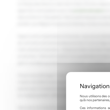
Le Temps des Saisons intervient à Saint-Émilion depui
apportant notre passion pour les
produits de saison
et 
dans ce terroir d’exception. Notre petite équipe locale
produit, privilégiant toujours la fraîcheur et les circuit
Depuis notre implantation à Coutras, nous avons dév
du commerce alimentaire de proximité. Fruits et légum
charcuteries artisanales… chaque produit raconte l’hist
producteur. Cette philosophie nous guide dans toutes n
garnir nos étals quotidiens ou composer vos plateaux 
Ce qui nous distingue ? Une connaissance approfondie 
origine, doublée d’une capacité à vous conseiller selon 
paniers gourmands et plateaux apéritifs sont pensés c
au voyage gustatif, mêlant spécialités régionales et d
Nous utilisons des c
qu'à nos partenaires
Notre service Click & Collect et notre livraison dans 
Ces informations se