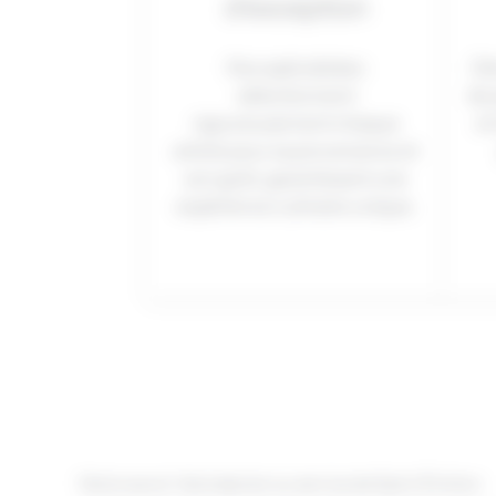
d’exception
Nos spécialistes
Dé
sélectionnent
de 
rigoureusement chaque
et
article pour sa provenance et
son goût, garantissant une
expérience culinaire unique.
Notre savoir-faire épicier au service de Saint-Émilion