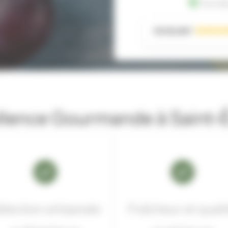
Donnée
EXCELLENT
llence Gourmande à Saint-
élection artisanale
Fraîcheur et quali