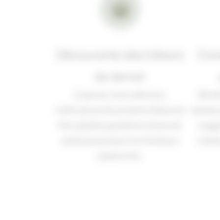
Découverte des trésors
Cons
du terroir
Explorez notre sélection
Bénéfi
méticuleuse de produits d’épicerie
équipe 
fine, pépites gustatives issues de
sugge
petits producteurs et d’artisans
créati
passionnés.