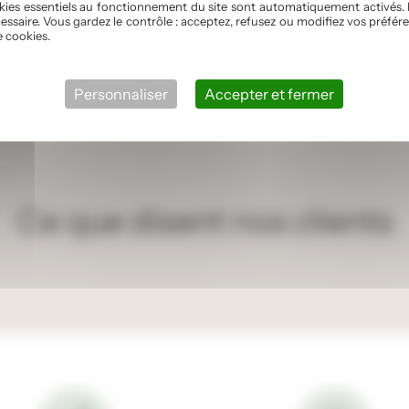
kies essentiels au fonctionnement du site sont automatiquement activés. 
thme des saisons et vos envies
essaire. Vous gardez le contrôle : acceptez, refusez ou modifiez vos préf
e cookies.
 faire découvrir le meilleur de
Personnaliser
Accepter et fermer
Ce que disent nos clients