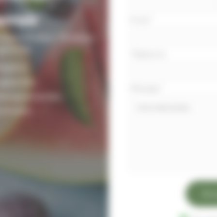
avec
rroir
Email
*
téléphone
 Saint-Émilion. Produits
garantie.
Téléphone
ception.
 garanties.
Message
*
rtes gourmandes.
t-Émilion.
Env