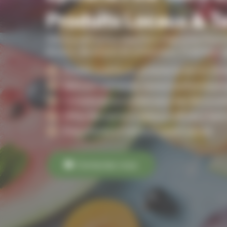
Produits Locaux & Te
Découvrez notre sélection d’épicerie fine à
locaux, de saison et artisanaux. Fraîcheur 
Qualité supérieure, produits du terroir d’ex
Sélection artisanale, saveurs authentiques
Conseils personnalisés pour des découve
Offrez des paniers cadeaux raffinés à Sain
Disponibilité et fraîcheur, plaisir assuré.
Contactez-nous