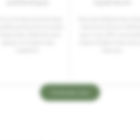
authentique
supérieure
couvrez des produits issus
Nous privilégions les artic
petites productions locales
frais et les stocks maîtris
 régionales, élaborés avec
pour vous offrir une quali
passion et respect des
irréprochable et des save
traditions.
intenses.
Contactez-nous