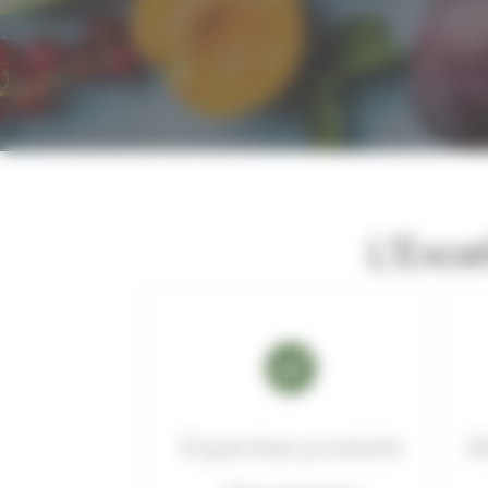
L’Exce
Expertise produits
S