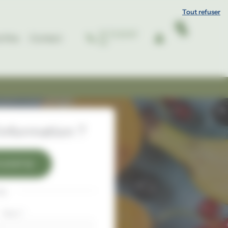
Tout refuser
07 72 23 97
e fine
Contact
52
nformation ?
 23 97 52
ou
Nom
*