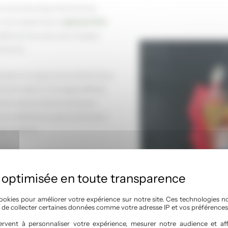
s notre boutique de Coutras,
notre expertise en
épicerie fine
 sélectionne avec soin chaque
s courts.
eloppé une approche authentique
es de saison, fromages affinés,
oire de son terroir et de son
os sélections, que ce soit pour
sur mesure.
de nos produits et de leur
vos goûts et l’occasion. Nos
omme de véritables invitations
écouvertes savoureuses.
ookies pour améliorer votre expérience sur notre site. Ces technologies n
, de collecter certaines données comme votre adresse IP et vos préférences
un rayon de 15 km nous permettent
rvent à personnaliser votre expérience, mesurer notre audience et aff