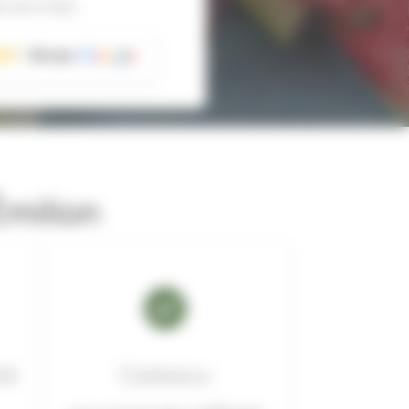
s sécurisées
39 avis
Émilion
té
Cadeaux