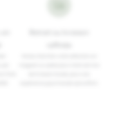
 en
Retrait ou livraison
é
raffinée
der
Venez chercher votre sélection en
 par
magasin ou optez pour notre service
ce Click
de livraison locale, pour une
lité
expérience gourmande sans effort.