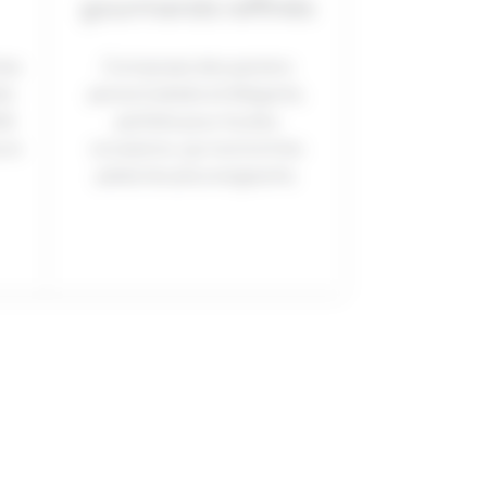
gourmands raffinés
les
Composez des paniers
és
personnalisés et élégants,
té
parfaits pour toutes
urs
occasions, qui raviront les
palais les plus exigeants.