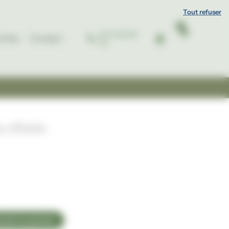
Tout refuser
07 72 23 97
e fine
Contact
52
u choix
outer au panier