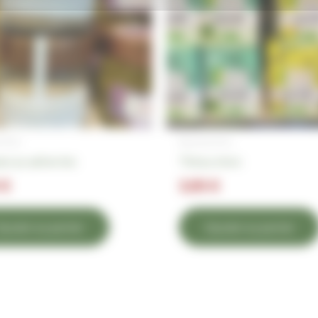
e fine
Épicerie fine
o au safran bio
Thé au choix
0
€
3,95
€
jouter au panier
Ajouter au panier