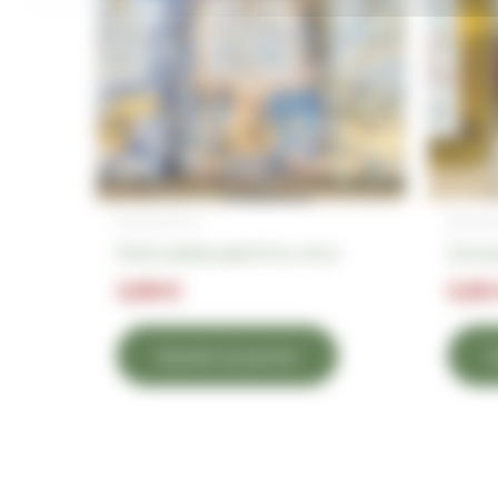
Épicerie fine
Épiceri
Petits sablés apéritif au choix
Gomasi
3,99
€
5,9
Ajouter au panier
A