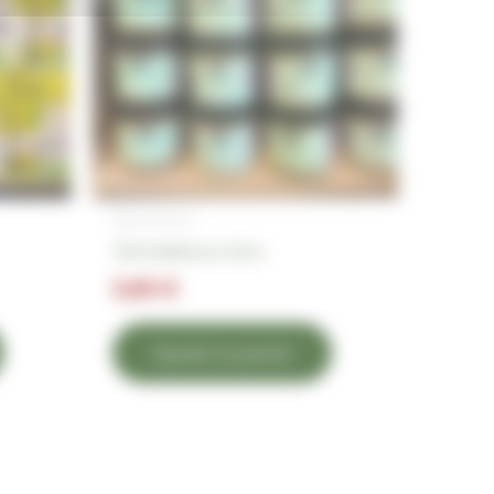
Épicerie fine
Tartinables au choix
5,80
€
Ajouter au panier