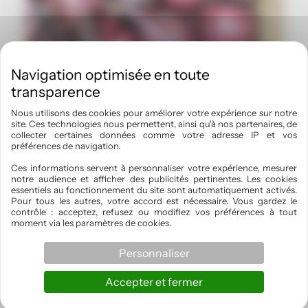
Nous utilisons des cookies pour améliorer votre expérience sur notre
site. Ces technologies nous permettent, ainsi qu'à nos partenaires, de
collecter certaines données comme votre adresse IP et vos
préférences de navigation.
Ces informations servent à personnaliser votre expérience, mesurer
notre audience et afficher des publicités pertinentes. Les cookies
essentiels au fonctionnement du site sont automatiquement activés.
Pour tous les autres, votre accord est nécessaire. Vous gardez le
Légumes
contrôle : acceptez, refusez ou modifiez vos préférences à tout
moment via les paramètres de cookies.
Oignon rouge 500g
1,75
€
Personnaliser
Accepter et fermer
Ajouter au panier