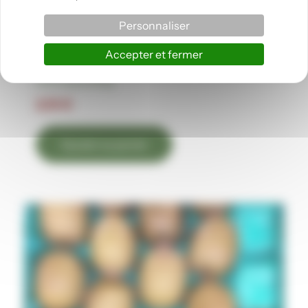
Personnaliser
Accepter et fermer
Fruits
Citron jaune 500g
2,15
€
Ajouter au panier