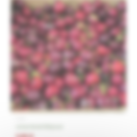
Fruits
cerises Burlat 500g local
5,95
€