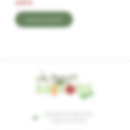
2,30
€
Ajouter au panier
MARAIS D'EYGRETEAU
33230 COUTRAS