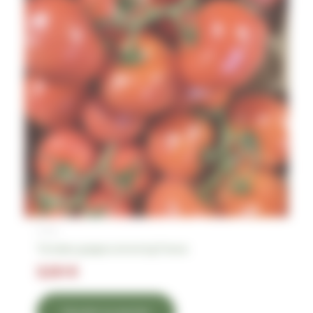
Fruits
Tomates grappe extra le kg France
3,50
€
Ajouter au panier