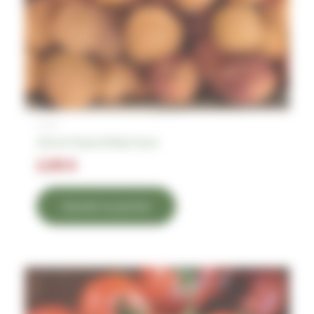
Fruits
Abricot Flopria 500g France
2,99
€
Ajouter au panier