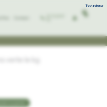
Tout refuser
07 72 23 97
e fine
Contact
52
s verte le kg
outer au panier