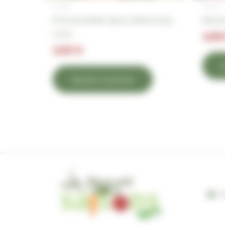
Fruits
Fruits
Pomme Golden (gros calibre) le kg
Nectar
Local
4,99
3,60
€
A
Ajouter au panier
M