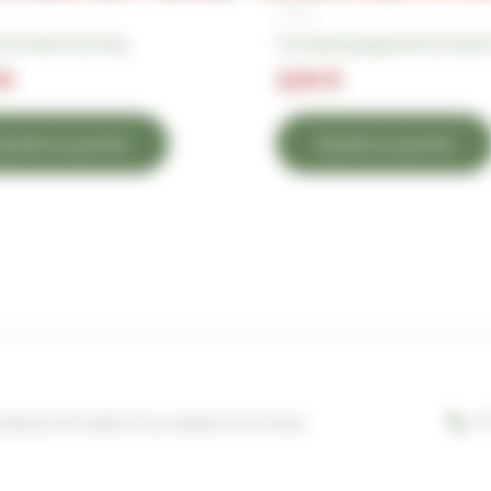
Fruits
ine blanche le kg
Tomates grappe extra le kg 
€
3,50
€
jouter au panier
Ajouter au panier
07
ARAIS D'EYGRETEAU 33230 COUTRAS