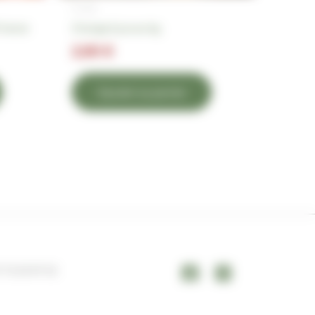
Fruits
France
Orange à jus au kg
2,90
€
Ajouter au panier
 72 23 97 52