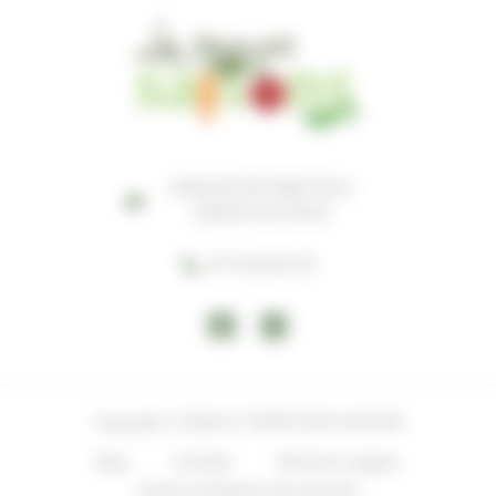
MARAIS D'EYGRETEAU
33230 COUTRAS
07 72 23 97 52
Copyright © 2026 LE TEMPS DES SAISONS
Blog
Activités
Mentions Légales
Charte d’utilisation des données