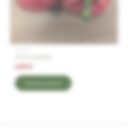
Légumes
Poivron rouge 500g
2,00
€
Ajouter au panier