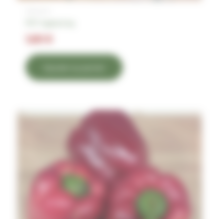
Légumes
PDT Agata le kg
1,60
€
Ajouter au panier