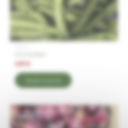
Légumes
Fève le kg Région
3,81
€
Ajouter au panier