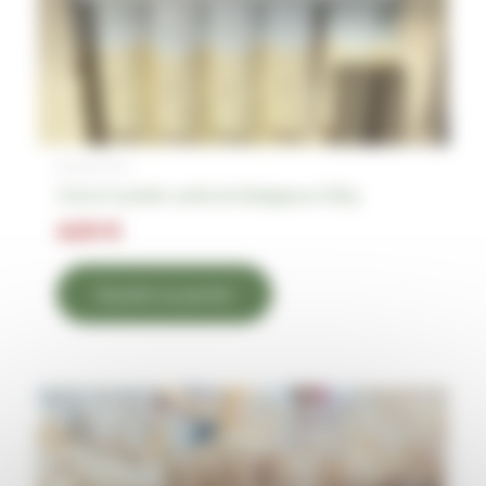
Épicerie fine
Crème fouettée vanille de Madagascar 250g
4,50
€
Ajouter au panier