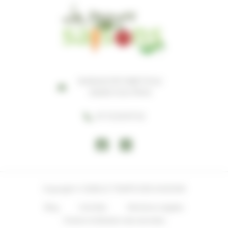
MARAIS D'EYGRETEAU
33230 COUTRAS
07 72 23 97 52
Copyright © 2026 LE TEMPS DES SAISONS
Blog
Activités
Mentions Légales
Charte d’utilisation des données