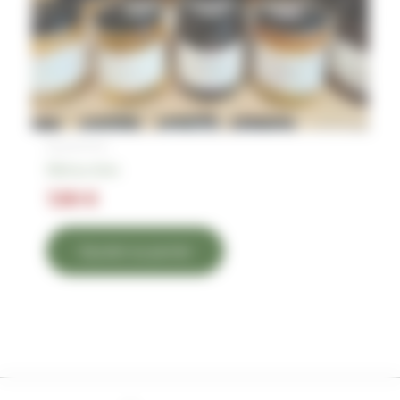
Épicerie fine
Miel au choix
7,90
€
Ajouter au panier